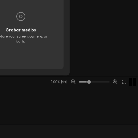
Floating Toolbar
Cuadrícula
Mostrar cuadrícula
Lineas horizontales
3
Grabar medios
Líneas verticales
3
ture your screen, camera, or
both.
Opciones de ajuste
Ajustar a la escena
Ajustar al cambiar el tamaño
Ajustar a otros objetos
Ajustar para recortar
00:08
00:09
00:10
00:11
00:12