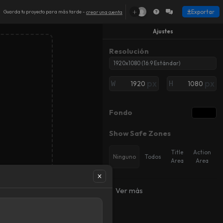
+
Exportar
Guarda tu proyecto para más tarde -
crear una cuenta
Ajustes
Resolución
1920x1080 (16:9 Estándar)
px
px
W
H
Fondo
Show Safe Zones
Object
Object
Title
Action
Ninguno
Todos
K
K
Añadir
Añadir
Area
Area
fotograma
fotograma
clave
clave
Ver más
Modo de vista previa